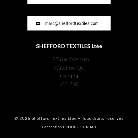
marc@sheffordtextiles.com
SHEFFORD TEXTILES Ltée
197 rue Western
Waterloo QC
Canada
J0E 2N0
© 2026
Shefford Textiles Ltée
– Tous droits réservés
Conception
PRODUCTION MD