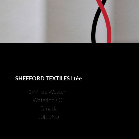
SHEFFORD TEXTILES Ltée
197 rue Western
Waterloo QC
Canada
J0E 2N0