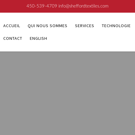
450-539-4709
info@sheffordtextiles.com
ACCUEIL
QUI NOUS SOMMES
SERVICES
TECHNOLOGIE
CONTACT
ENGLISH